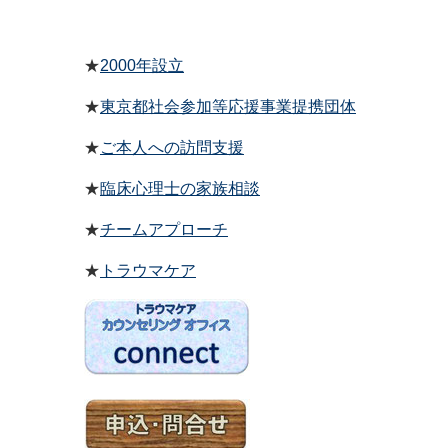
★
2000年設立
★
東京都社会参加等応援事業提携団体
★
ご本人への訪問支援
★
臨床心理士の
家族相談
★
チームアプローチ
★
トラウマケア